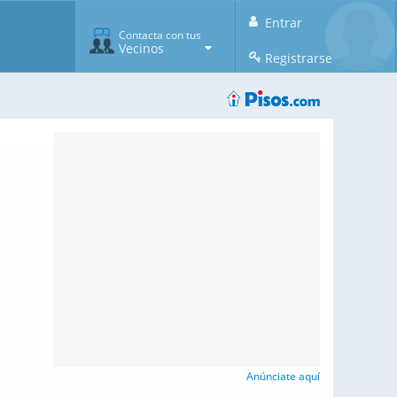
Entrar
Contacta con tus
Vecinos
Registrarse
Anúnciate aquí