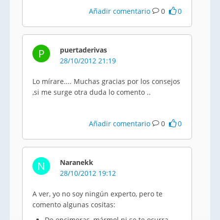
Añadir comentario
0
0
puertaderivas
P
28/10/2012 21:19
Lo mírare.... Muchas gracias por los consejos
,si me surge otra duda lo comento ..
Añadir comentario
0
0
Naranekk
N
28/10/2012 19:12
A ver, yo no soy ningún experto, pero te
comento algunas cositas:
De encimeras, mármol ni se te ocurra.