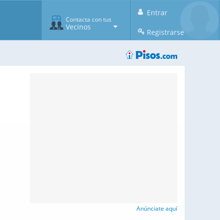
Entrar
Contacta con tus
Vecinos
Registrarse
Anúnciate aquí