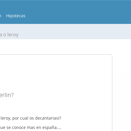
n
Hipotecas
a o leroy
erlin?
 leroy, por cual os decantariasi?
ue se conoce mas en españa....