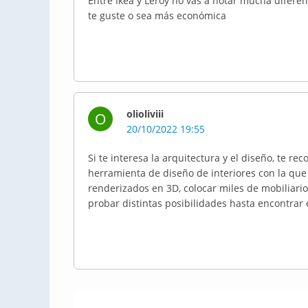
Entre Ikea y Leroy no vas a notar mucha diferen
te guste o sea más económica
olioliviii
O
20/10/2022 19:55
Si te interesa la arquitectura y el diseño, te r
herramienta de diseño de interiores con la que
renderizados en 3D, colocar miles de mobiliario
probar distintas posibilidades hasta encontrar 