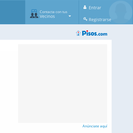
Entrar
Contacta con tus
Vecinos
Registrarse
Anúnciate aquí