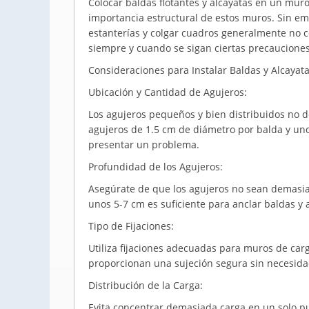
Colocar baldas flotantes y alcayatas en un mu
importancia estructural de estos muros. Sin em
estanterías y colgar cuadros generalmente no co
siempre y cuando se sigan ciertas precauciones
Consideraciones para Instalar Baldas y Alcayat
Ubicación y Cantidad de Agujeros:
Los agujeros pequeños y bien distribuidos no de
agujeros de 1.5 cm de diámetro por balda y uno
presentar un problema.
Profundidad de los Agujeros:
Asegúrate de que los agujeros no sean demasi
unos 5-7 cm es suficiente para anclar baldas y
Tipo de Fijaciones:
Utiliza fijaciones adecuadas para muros de car
proporcionan una sujeción segura sin necesid
Distribución de la Carga:
Evita concentrar demasiada carga en un solo pu