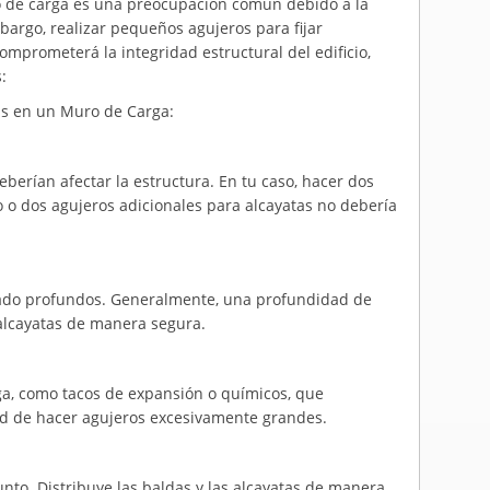
ro de carga es una preocupación común debido a la
bargo, realizar pequeños agujeros para fijar
mprometerá la integridad estructural del edificio,
:
as en un Muro de Carga:
berían afectar la estructura. En tu caso, hacer dos
 o dos agujeros adicionales para alcayatas no debería
ado profundos. Generalmente, una profundidad de
 alcayatas de manera segura.
ga, como tacos de expansión o químicos, que
ad de hacer agujeros excesivamente grandes.
nto. Distribuye las baldas y las alcayatas de manera