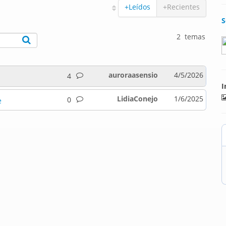
+Leídos
+Recientes
S
2 temas
auroraasensio
4/5/2026
4
I
LidiaConejo
1/6/2025
0
e