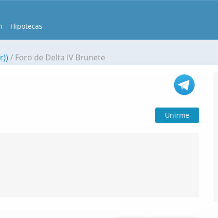
n
Hipotecas
r))
Foro de Delta IV Brunete
Unirme