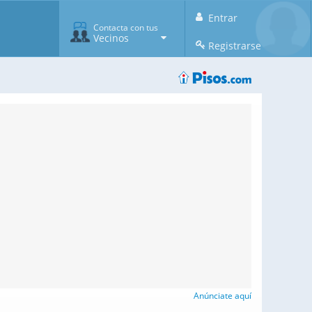
Entrar
Contacta con tus
Vecinos
Registrarse
Anúnciate aquí