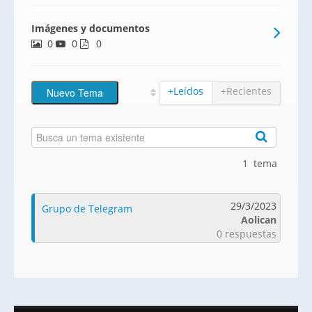
trasteros y zonas comunes privadas con
Imágenes y documentos
jardines, zona infantil y piscina.Se trata de
0
0
un residencial moderno, de obra nueva,
0
con todas las
+Leídos
+Recientes
1 tema
29/3/2023
Grupo de Telegram
Aolican
0 respuestas