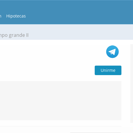
n
Hipotecas
po grande II
Unirme