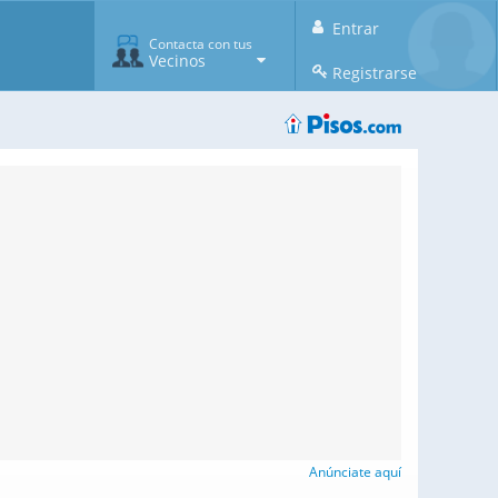
Entrar
Contacta con tus
Vecinos
Registrarse
Anúnciate aquí