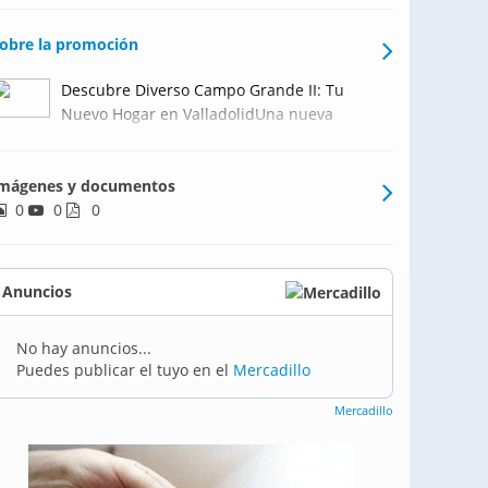
obre la promoción
Descubre Diverso Campo Grande II: Tu
Nuevo Hogar en ValladolidUna nueva
promoción de viviendas en altura de obra
nueva, en régimen de cooperativa, en
mágenes y documentos
Valladolid.Viviendas de 2 y 3 dormitorios,
0
0
todas ellas incluyen garaje y trastero.
0
Disfruta de la comodid
Anuncios
No hay anuncios...
Puedes publicar el tuyo en el
Mercadillo
Mercadillo