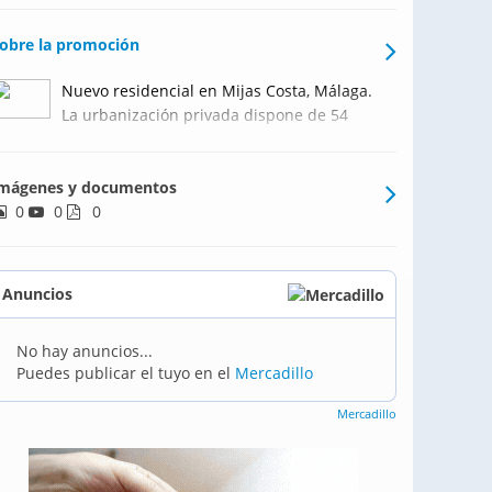
obre la promoción
Nuevo residencial en Mijas Costa, Málaga.
La urbanización privada dispone de 54
viviendas de 2 y 3 dormitorios
distribuidas en 3 bloques, de 3 plantas de
mágenes y documentos
altura incluyendo áticos con grandes
0
0
terrazas que disfrutarán de unas
0
magnifica vistas al golf. Vivie
Anuncios
No hay anuncios...
Puedes publicar el tuyo en el
Mercadillo
Mercadillo