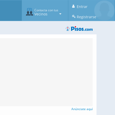
Entrar
Contacta con tus
Vecinos
Registrarse
Anúnciate aquí