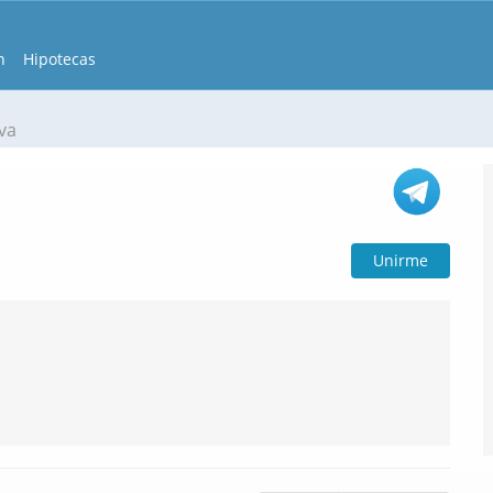
n
Hipotecas
va
Unirme