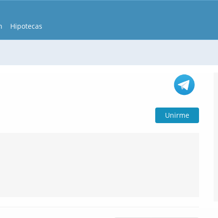
n
Hipotecas
Unirme