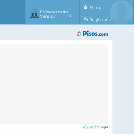
Entrar
Contacta con tus
Vecinos
Registrarse
Anúnciate aquí