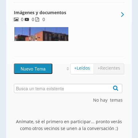
centro del Polígono La Lastra, en el que
Imágenes y documentos
podrá disfrutar de cerca de cuatrocientos
0
0
mil metros cuadrados de zonas verdes,
0
amplias ave
+Leídos
+Recientes
No hay temas
Anímate, sé el primero en participar... pronto verás
como otros vecinos se unen a la conversación ;)