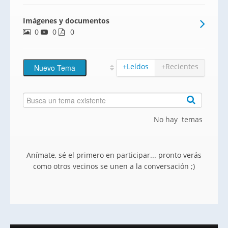
urbano de Foios. Pisos con excelentes
Imágenes y documentos
acabados y hasta 100% de financiación.
0
0
0
+Leídos
+Recientes
No hay temas
Anímate, sé el primero en participar... pronto verás
como otros vecinos se unen a la conversación ;)