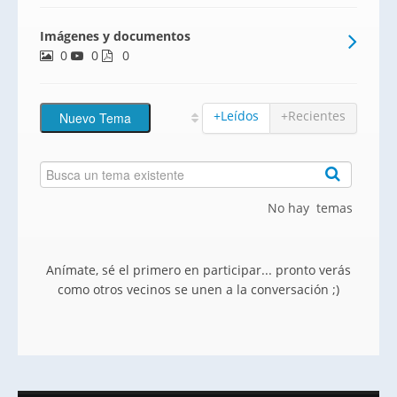
de la catedral de León. El edificio Pablo
Imágenes y documentos
Flórez dispone de 39 viviendas de 1, 2, 3 y
0
0
4 dormitorios con trastero y plaza de
0
garaje
+Leídos
+Recientes
No hay temas
Anímate, sé el primero en participar... pronto verás
como otros vecinos se unen a la conversación ;)