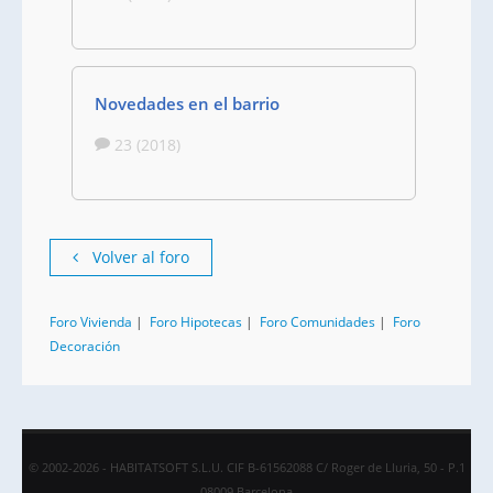
Novedades en el barrio
23 (2018)
Volver al foro
Foro Vivienda
|
Foro Hipotecas
|
Foro Comunidades
|
Foro
Decoración
© 2002-2026 - HABITATSOFT S.L.U. CIF B-61562088 C/ Roger de Lluria, 50 - P.1
08009 Barcelona