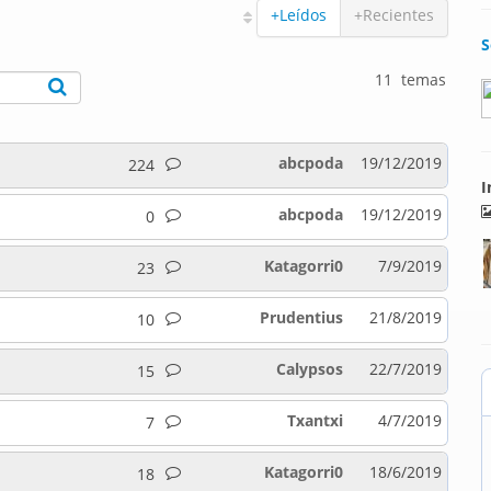
+Leídos
+Recientes
S
11 temas
abcpoda
19/12/2019
224
I
abcpoda
19/12/2019
0
Katagorri0
7/9/2019
23
Prudentius
21/8/2019
10
Calypsos
22/7/2019
15
Txantxi
4/7/2019
7
Katagorri0
18/6/2019
18