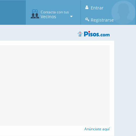
Entrar
Contacta con tus
Vecinos
Registrarse
Anúnciate aquí