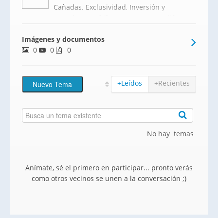
Cañadas. Exclusividad, Inversión y
Espacios Versátiles.Presentamos Edificio
Sabiote, una promoción residencial de
Imágenes y documentos
carácter exclusivo compuesta por solo 8
0
0
viviendas en Las Cañadas, Mijas Costa. Un
0
proyecto diseñado para
+Leídos
+Recientes
No hay temas
Anímate, sé el primero en participar... pronto verás
como otros vecinos se unen a la conversación ;)