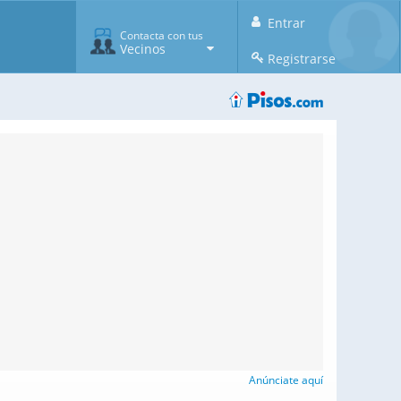
Entrar
Contacta con tus
Vecinos
Registrarse
Anúnciate aquí