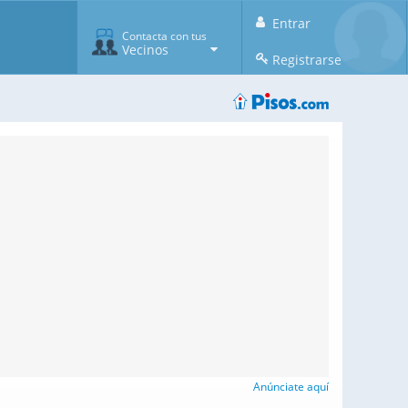
Entrar
Contacta con tus
Vecinos
Registrarse
Anúnciate aquí