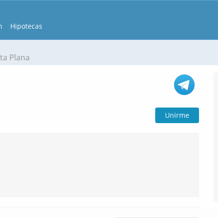
n
Hipotecas
ta Plana
Unirme