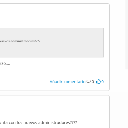
 nuevos administradores????
zo....
Añadir comentario
0
0
junta con los nuevos administradores????