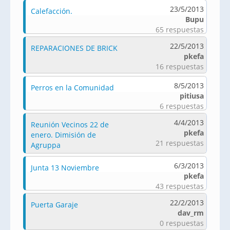
23/5/2013
Calefacción.
Bupu
65 respuestas
22/5/2013
REPARACIONES DE BRICK
pkefa
16 respuestas
8/5/2013
Perros en la Comunidad
pitiusa
6 respuestas
4/4/2013
Reunión Vecinos 22 de
pkefa
enero. Dimisión de
21 respuestas
Agruppa
6/3/2013
Junta 13 Noviembre
pkefa
43 respuestas
22/2/2013
Puerta Garaje
dav_rm
0 respuestas