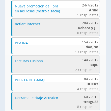
24/7/2012
Nueva promoción de libra
Ardid
en las rosas (metro alsacia)
1 respuestas
20/6/2012
netlar; internet
Rebeca y J...
0 respuestas
15/6/2012
PISCINA
dav_rm
13 respuestas
14/6/2012
Facturas Fusiona
Bupu
23 respuestas
8/6/2012
PUERTA DE GARAJE
DOCKY
4 respuestas
6/6/2012
Derrama Peritaje Acustico
trasgu33
8 respuestas