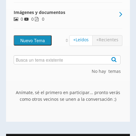
100 viviendas adosadas de 4 dormitorios
Imágenes y documentos
con una magnífica urbanizacion interior y
0
0
zonas comunes que incluyen piscina de
0
adultos y niños, pista de patinaj
+Leídos
+Recientes
No hay temas
Anímate, sé el primero en participar... pronto verás
como otros vecinos se unen a la conversación ;)