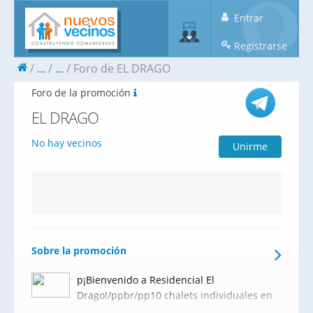
Entrar
Registrarse
...
...
Foro de EL DRAGO
Foro de la promoción
EL DRAGO
No hay vecinos
Unirme
Sobre la promoción
p¡Bienvenido a Residencial El
Drago!/ppbr/pp10 chalets individuales en
la localidad de San Miguel de Abona, en el