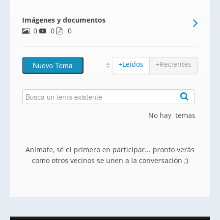
sur de Tenerife, con 3 baños y 3
Imágenes y documentos
dormitorios, armarios empotrados,
0
0
trastero y garaje./ppbr/ppUna localización
0
envidiable en pleno corazón del
+Leídos
+Recientes
No hay temas
Anímate, sé el primero en participar... pronto verás
como otros vecinos se unen a la conversación ;)