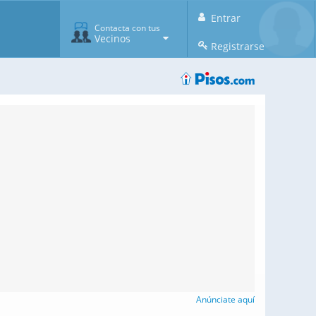
Entrar
Contacta con tus
Vecinos
Registrarse
Anúnciate aquí