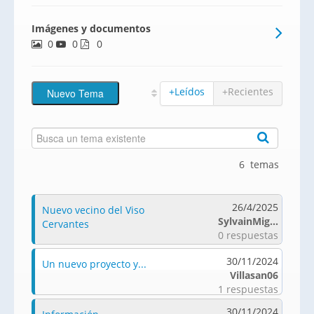
Alcalá Urbanizaciones. URBANIZACIÓN
Imágenes y documentos
PRIVADA: con amplias zonas comunes con
0
0
2.500 m². piscinas de cloración salina,
0
juegos infanti
+Leídos
+Recientes
6 temas
26/4/2025
Nuevo vecino del Viso
SylvainMig...
Cervantes
0 respuestas
30/11/2024
Un nuevo proyecto y...
Villasan06
1 respuestas
30/11/2024