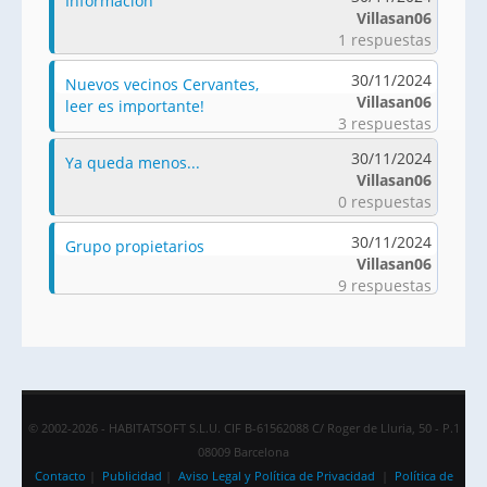
Información
Villasan06
1 respuestas
30/11/2024
Nuevos vecinos Cervantes,
Villasan06
leer es importante!
3 respuestas
30/11/2024
Ya queda menos...
Villasan06
0 respuestas
30/11/2024
Grupo propietarios
Villasan06
9 respuestas
© 2002-2026 - HABITATSOFT S.L.U. CIF B-61562088 C/ Roger de Lluria, 50 - P.1
08009 Barcelona
Contacto
|
Publicidad
|
Aviso Legal y Política de Privacidad
|
Política de