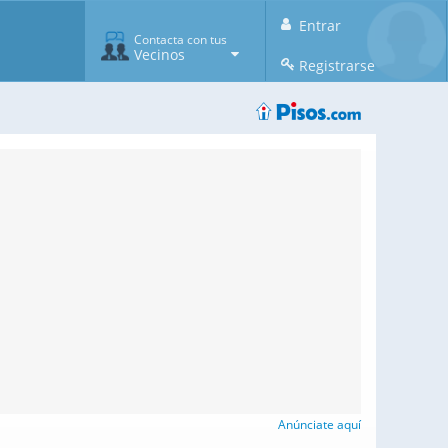
Entrar
Contacta con tus
Vecinos
Registrarse
Anúnciate aquí