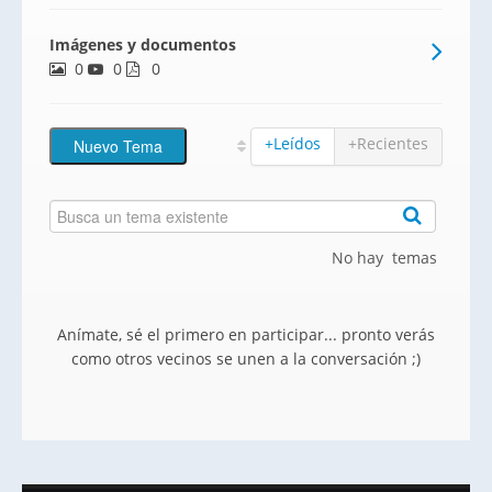
Mengíbar y a 15 minutos de Jaén Capital.
Imágenes y documentos
La zona cuenta con zonas verdes, colegio,
0
0
centro de salud, farmacias, ocio y
0
restauración.
+Leídos
+Recientes
No hay temas
Anímate, sé el primero en participar... pronto verás
como otros vecinos se unen a la conversación ;)