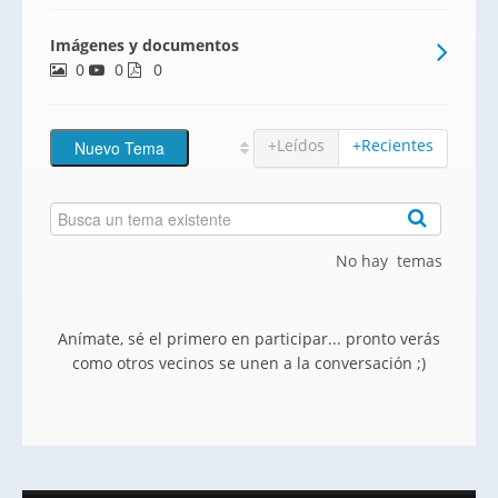
singular procedente de banco,
Imágenes y documentos
FINANCIACIÓN 100%. No la dejes escapar.
0
0
Por qué. Porque en Altter hemos
0
escuchamos y estudiado tus neces
+Leídos
+Recientes
No hay temas
Anímate, sé el primero en participar... pronto verás
como otros vecinos se unen a la conversación ;)