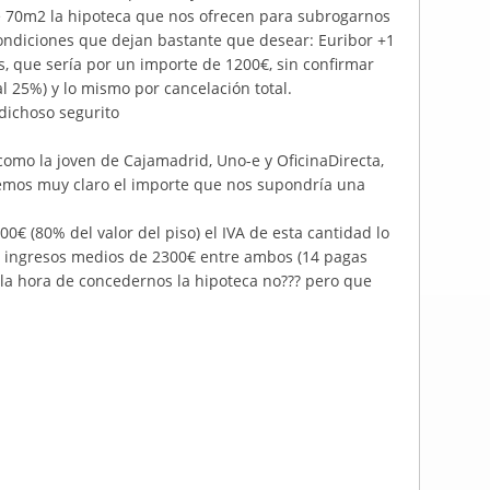
e 70m2 la hipoteca que nos ofrecen para subrogarnos
s condiciones que dejan bastante que desear: Euribor +1
, que sería por un importe de 1200€, sin confirmar
al 25%) y lo mismo por cancelación total.
 dichoso segurito
omo la joven de Cajamadrid, Uno-e y OficinaDirecta,
nemos muy claro el importe que nos supondría una
0€ (80% del valor del piso) el IVA de esta cantidad lo
s ingresos medios de 2300€ entre ambos (14 pagas
a hora de concedernos la hipoteca no??? pero que