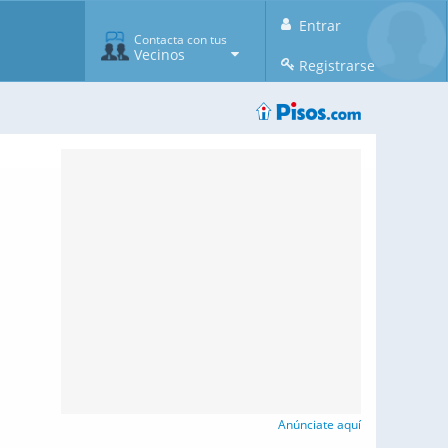
Entrar
Contacta con tus
Vecinos
Registrarse
Anúnciate aquí