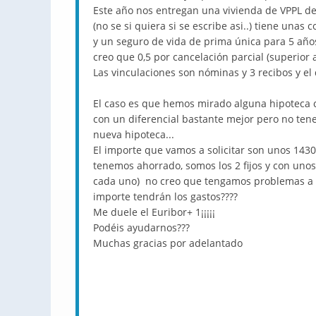
Este año nos entregan una vivienda de VPPL d
(no se si quiera si se escribe asi..) tiene una
y un seguro de vida de prima única para 5 años
creo que 0,5 por cancelación parcial (superior 
Las vinculaciones son nóminas y 3 recibos y el
El caso es que hemos mirado alguna hipoteca c
con un diferencial bastante mejor pero no te
nueva hipoteca...
El importe que vamos a solicitar son unos 14300
tenemos ahorrado, somos los 2 fijos y con uno
cada uno) no creo que tengamos problemas a l
importe tendrán los gastos????
Me duele el Euribor+ 1¡¡¡¡¡
Podéis ayudarnos???
Muchas gracias por adelantado