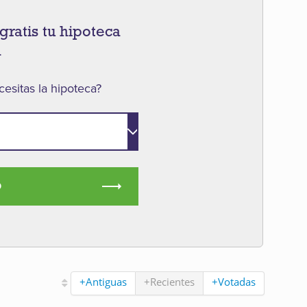
gratis tu hipoteca
a
esitas la hipoteca?
O
+Antiguas
+Recientes
+Votadas