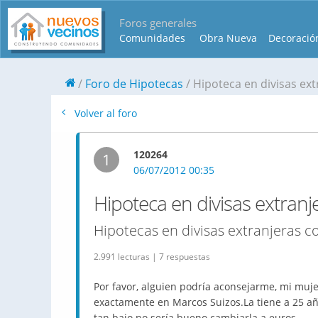
Foros generales
Comunidades
Obra Nueva
Decoració
Foro de Hipotecas
Hipoteca en divisas ext
Volver al foro
120264
1
06/07/2012 00:35
Hipoteca en divisas extranj
Hipotecas en divisas extranjeras co
2.991 lecturas | 7 respuestas
Por favor, alguien podría aconsejarme, mi muje
exactamente en Marcos Suizos.La tiene a 25 año
tan bajo no sería bueno cambiarla a euros