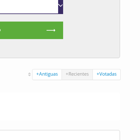
O
+Antiguas
+Recientes
+Votadas