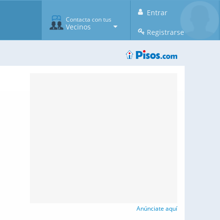
Entrar
Contacta con tus
Vecinos
Registrarse
Anúnciate aquí