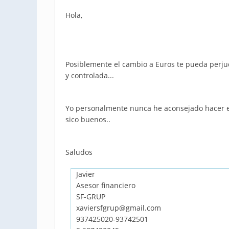
Hola,
Posiblemente el cambio a Euros te pueda perju
y controlada...
Yo personalmente nunca he aconsejado hacer es
sico buenos..
Saludos
Javier
Asesor financiero
SF-GRUP
xaviersfgrup@gmail.com
937425020-93742501