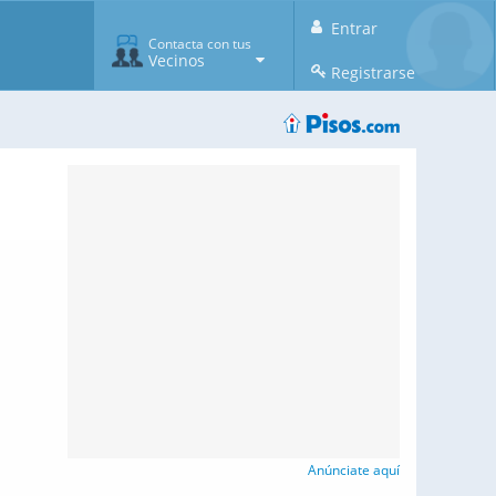
Entrar
Contacta con tus
Vecinos
Registrarse
Anúnciate aquí