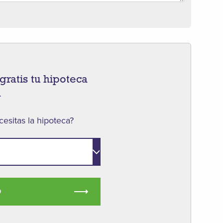
gratis tu hipoteca
a
esitas la hipoteca?
O