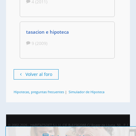
4 (2011)
tasacion e hipoteca
9 (2009)
Volver al foro
Hipotecas, preguntas frecuentes
|
Simulador de Hipoteca
© 2002-2026 - HABITATSOFT S.L.U. CIF B-61562088 C/ Roger de Lluria, 50 - P.1
08009 Barcelona