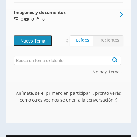
Andorra.Una Joya Arquitectónica en el
Imágenes y documentos
Corazón de los PirineosBienvenidos a su
0
0
nuevo hogar soñado, un espectacular
0
chalet adosado
+Leídos
+Recientes
No hay temas
Anímate, sé el primero en participar... pronto verás
como otros vecinos se unen a la conversación ;)