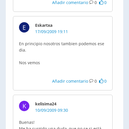
Añadir comentario
0
0
Eskartxa
E
17/09/2009 19:11
En principio nosotros tambien podemos ese
dia.
Nos vemos
Añadir comentario
0
0
kelisima24
K
10/09/2009 09:30
Buenas!
Me ha surgido una duda, que no se si está