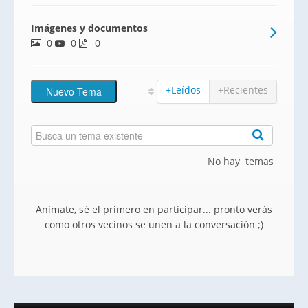
que poder contemplar en toda su
Imágenes y documentos
dimensión la inmensidad del
0
0
Mediterráneo en un residencial con
0
grandes piscinas, gimnasio y zonas
verdes.
+Leídos
+Recientes
No hay temas
Anímate, sé el primero en participar... pronto verás
como otros vecinos se unen a la conversación ;)