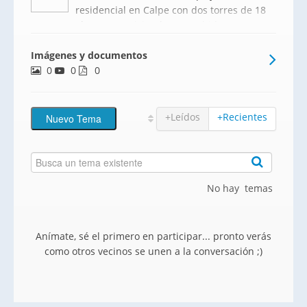
residencial en Calpe con dos torres de 18
alturas con viviendas concebidas para
vivir al exterior. Parcelas en el cielo con
Imágenes y documentos
vistas al mar y a las salinas de
0
0
Calpe.Viviendas de 1, 2 y 3 dormitorios,
0
con grandes terrazas. Ampli
+Leídos
+Recientes
No hay temas
Anímate, sé el primero en participar... pronto verás
como otros vecinos se unen a la conversación ;)