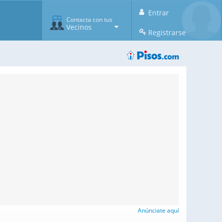
Entrar
Contacta con tus
Vecinos
Registrarse
Anúnciate aquí