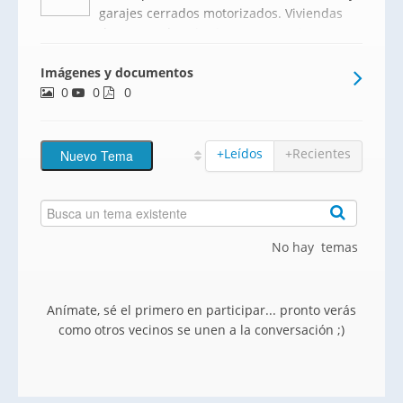
garajes cerrados motorizados. Viviendas
de 1, 2 y 3 dormitorios con armarios,
cocina equipada, 2 baños, terrazas,
Imágenes y documentos
tendedero, todo ello con materiales de
0
0
primera calidad. Informáte en la oficina
0
de venta situada en
+Leídos
+Recientes
No hay temas
Anímate, sé el primero en participar... pronto verás
como otros vecinos se unen a la conversación ;)