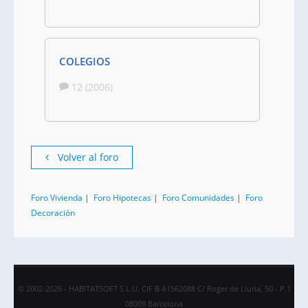
COLEGIOS
12 (2006)
Volver al foro
Foro Vivienda
|
Foro Hipotecas
|
Foro Comunidades
|
Foro
Decoración
© 2002-2026 - HABITATSOFT S.L.U. CIF B-61562088 C/ Roger de Lluria, 50 - P.1
08009 Barcelona