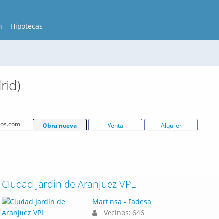
n
Hipotecas
rid)
isos.com
Obra nueva
Venta
Alquiler
Ciudad Jardín de Aranjuez VPL
Martinsa - Fadesa
Vecinos: 646