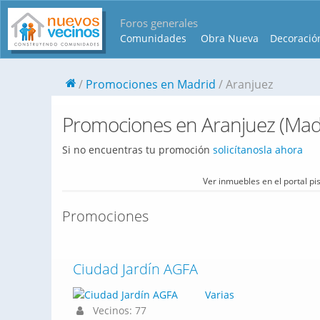
Foros generales
Comunidades
Obra Nueva
Decoració
Promociones en Madrid
Aranjuez
Promociones en Aranjuez (Mad
Si no encuentras tu promoción
solicítanosla ahora
Ver inmuebles en el portal p
Promociones
Ciudad Jardín AGFA
Varias
Vecinos: 77