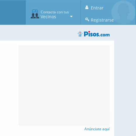
Entrar
Contacta con tus
Vecinos
Registrarse
Anúnciate aquí