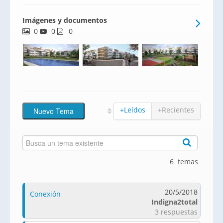
comunes. Piscina de adultos e infantil,
Imágenes y documentos
pádel, pista polideportiva
0
0
0
+Leídos
+Recientes
6 temas
20/5/2018
Conexión
Indigna2total
3 respuestas