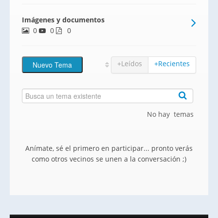
emplazamiento único entre Gines y
Imágenes y documentos
Espartinas. Junto al Colegio Internacional
0
0
Europa, una de las zonas más reconocidas
0
y valoradas del Aljarafe por cercan
+Leídos
+Recientes
No hay temas
Anímate, sé el primero en participar... pronto verás
como otros vecinos se unen a la conversación ;)