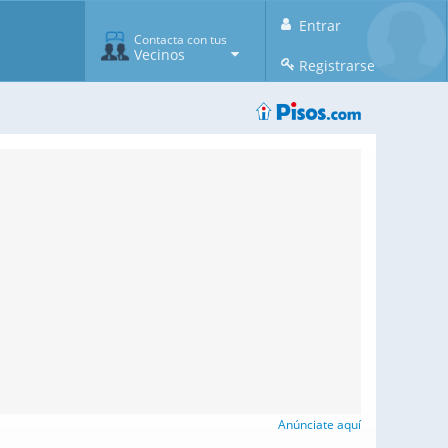
Entrar
Contacta con tus
Vecinos
Registrarse
Anúnciate aquí