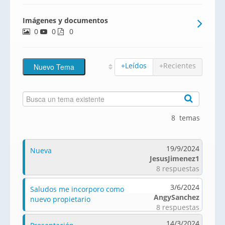
Imágenes y documentos
0
0
0
+Leídos
+Recientes
8 temas
19/9/2024
Nueva
JesusJimenez1
8 respuestas
3/6/2024
Saludos me incorporo como
AngySanchez
nuevo propietario
8 respuestas
14/3/2024