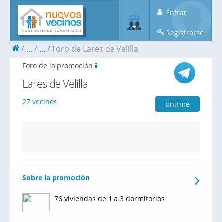
Entrar
Registrarse
...
...
Foro de Lares de Velilla
Foro de la promoción
Lares de Velilla
27 vecinos
Unirme
Sobre la promoción
76 viviendas de 1 a 3 dormitorios