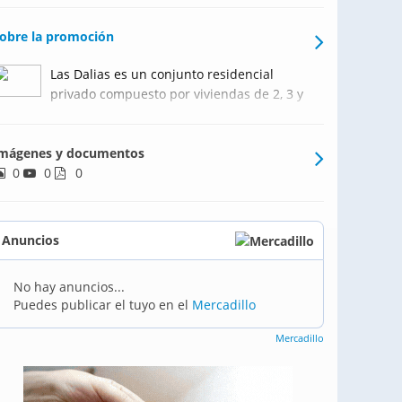
obre la promoción
Las Dalias es un conjunto residencial
privado compuesto por viviendas de 2, 3 y
4 dormitorios con terrazas, desde 79m2.
La urbanización dispone de una zona
mágenes y documentos
comunitaria con piscina. Está ubicada en
0
0
la calle Juan Pablo II, rodeada de todos los
0
servicios de
Anuncios
No hay anuncios...
Puedes publicar el tuyo en el
Mercadillo
Mercadillo