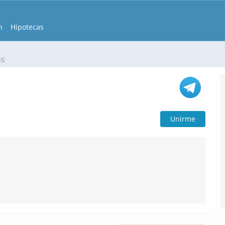
n
Hipotecas
as
Unirme