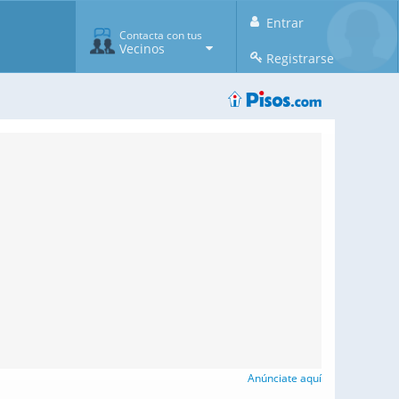
Entrar
Contacta con tus
Vecinos
Registrarse
Anúnciate aquí