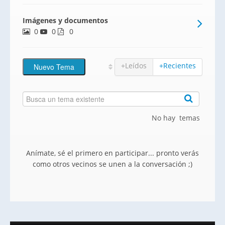
prefabricados en una ubicación
Imágenes y documentos
inmejorable, en un entorno natural y con
0
0
excelente conexión a servicios cercanos.
0
Cada chalet cuenta con una parce
+Leídos
+Recientes
No hay temas
Anímate, sé el primero en participar... pronto verás
como otros vecinos se unen a la conversación ;)