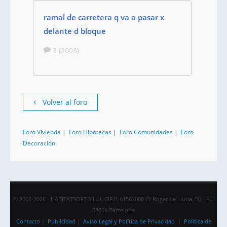
ramal de carretera q va a pasar x
delante d bloque
3 (2003)
Volver al foro
Foro Vivienda
|
Foro Hipotecas
|
Foro Comunidades
|
Foro
Decoración
© 2002-2026 - HABITATSOFT S.L.U. CIF B-61562088 C/ Roger de Lluria, 50 - P.1
08009 Barcelona
Contacto
|
Publicidad
|
Aviso Legal y Política de Privacidad
|
Política de