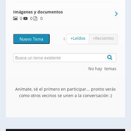
al alcance. Disfruta de la tranquilidad de
Imágenes y documentos
un entorno natural y la comodidad de
0
0
estar perfectamente conectado, tanto en
0
coche como en trans
+Leídos
+Recientes
No hay temas
Anímate, sé el primero en participar... pronto verás
como otros vecinos se unen a la conversación ;)