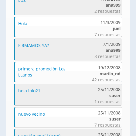
LUZ
ana999
2 respuestas
11/3/2009
Hola
juel
7 respuestas
7/1/2009
FIRMAMOS YA?
ana999
8 respuestas
19/12/2008
primera promoción Los
marilo_nd
LLanos
42 respuestas
25/11/2008
hola lolo21
suser
1 respuestas
25/11/2008
nuevo vecino
suser
7 respuestas
25/11/2008
ya están aquí ! (o no)