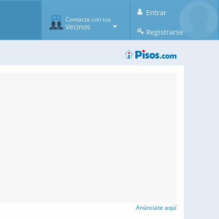
Entrar
Contacta con tus
Vecinos
Registrarse
Anúnciate aquí