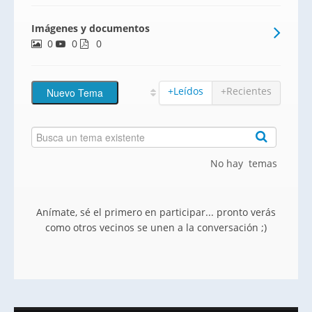
cocinas amuebladas con encimera de
Imágenes y documentos
granito, placa vitrocerámica, campana y
0
0
horno.
0
+Leídos
+Recientes
No hay temas
Anímate, sé el primero en participar... pronto verás
como otros vecinos se unen a la conversación ;)