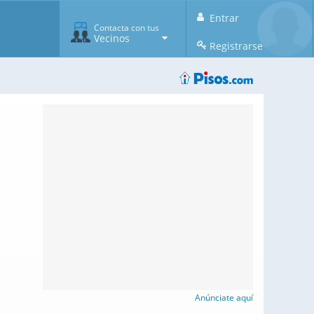
Entrar
Contacta con tus
Vecinos
Registrarse
Anúnciate aquí